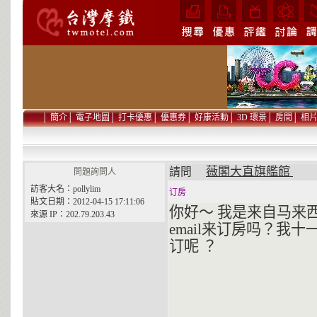
│
簡介
│
電子地圖
│
打卡優惠
│
優惠券
│
好康活動
│
3D 環景
│
房間
│
相
薇閣大直旗艦館
請問
問題詢問人
訪客大名：pollylim
订房
貼文日期：2012-04-15 17:11:06
你好～ 我是来自马来
來源 IP：202.79.203.43
email来订房吗？我
订呢 ？