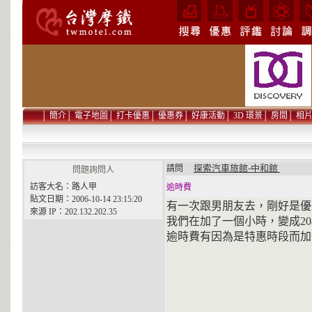
│
簡介
│
電子地圖
│
打卡優惠
│
優惠券
│
好康活動
│
3D 環景
│
房間
│
相
探索汽車旅館-中和館
請問
問題詢問人
訪客大名：路人甲
逾時費
貼文日期：2006-10-14 23:15:20
有一次跟男朋友去，剛好是優惠
來源 IP：202.132.202.35
我們在加了一個小時，變成20
逾時費有因為是特惠時段而加