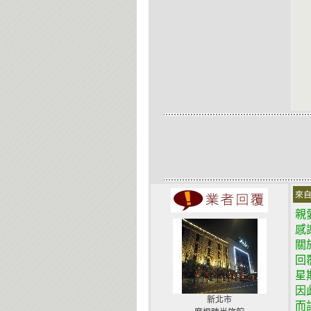
來自
親
感
關
回
星
因
新北市
而