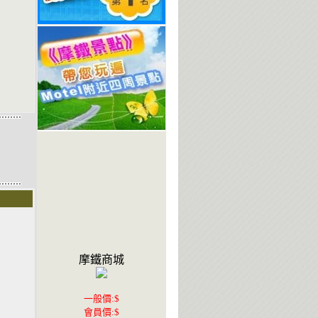
摩鐵商城
一般價:$
會員價:$