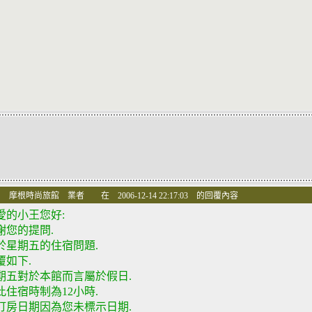
 摩根時尚旅館 業者 在 2006-12-14 22:17:03 的回覆內容
愛的小王您好:
謝您的提問.
於星期五的住宿問題.
覆如下.
期五對於本館而言屬於假日.
此住宿時制為12小時.
訂房日期因為您未標示日期.