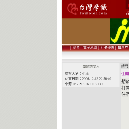
│
簡介
│
電子地圖
│
打卡優惠
│
優惠券
請
問題詢問人
訪客大名：小王
住宿
貼文日期：2006-12-13 22:58:49
想
來源 IP：218.160.113.130
打
住