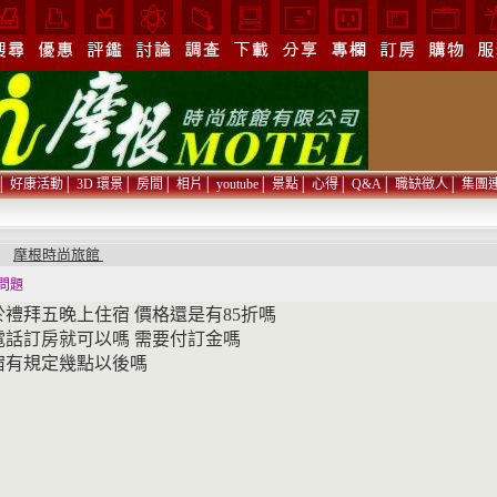
│
好康活動
│
3D 環景
│
房間
│
相片
│
youtube
│
景點
│
心得
│
Q&A
│
職缺徵人
│
集團
摩根時尚旅館
問
問題
於禮拜五晚上住宿 價格還是有85折嗎
電話訂房就可以嗎 需要付訂金嗎
宿有規定幾點以後嗎