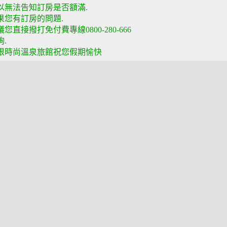
以無法告知訂房是否額滿.
果您有訂房的問題.
議您直接撥打免付費專線0800-280-666
詢.
根時尚溫泉旅館祝您假期愉快