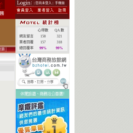
| 您尚未登入 |
手機版
心得數
QA 數
網友留言
158
321
業者回覆
157
318
總回覆率
99%
99%
連鎖
│