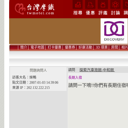
│
簡介
│
電子地圖
│
打卡優惠
│
優惠券
│
好康活動
│
3D 環景
│
房間
│
相
探索汽車旅館-中和館
請問
問題詢問人
訪客大名：妹鴨
長期入宿
貼文日期：2007-01-03 14:39:06
請問一下唷!!你們有長期住宿
來源 IP：202.132.222.215