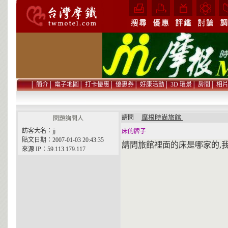
│
簡介
│
電子地圖
│
打卡優惠
│
優惠券
│
好康活動
│
3D 環景
│
房間
│
相
摩根時尚旅館
請問
問題詢問人
訪客大名：jj
床的牌子
貼文日期：2007-01-03 20:43:35
請問旅館裡面的床是哪家的,我
來源 IP：59.113.179.117