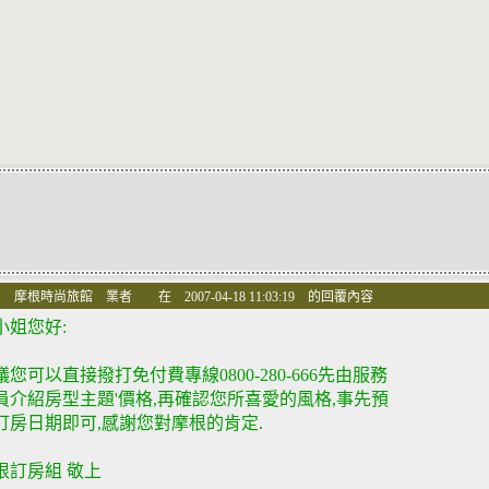
 摩根時尚旅館 業者 在 2007-04-18 11:03:19 的回覆內容
小姐您好:
議您可以直接撥打免付費專線0800-280-666先由服務
員介紹房型主題'價格,再確認您所喜愛的風格,事先預
訂房日期即可,感謝您對摩根的肯定.
根訂房組 敬上