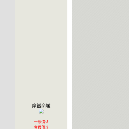
摩鐵商城
一般價:$
會員價:$