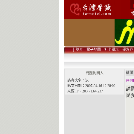
│
簡介
│
電子地圖
│
打卡優惠
│
優惠券
請
問題詢問人
訪客大名：汎
住宿
貼文日期：2007-04-16 12:28:02
請
來源 IP：203.71.64.237
是