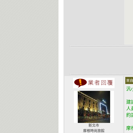
來自
汎
建
人
約
新北市
摩
摩根時尚旅館