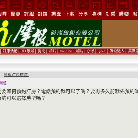
│
好康活動
│
3D 環景
│
房間
│
相片
│
youtube
│
景點
│
心得
│
Q&A
│
職缺徵人
│
集團
摩根時尚旅館
問
問題
問要如何預約訂房？電話預約就可以了嗎？要再多久前就先預約
預約可以選擇房型嗎？