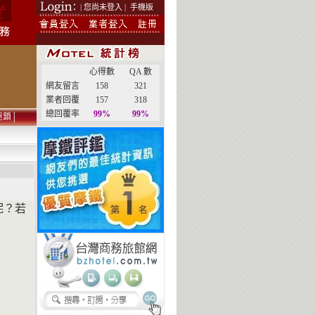
| 您尚未登入 |
手機版
心得數
QA 數
網友留言
158
321
業者回覆
157
318
總回覆率
99%
99%
連鎖
│
呢？若