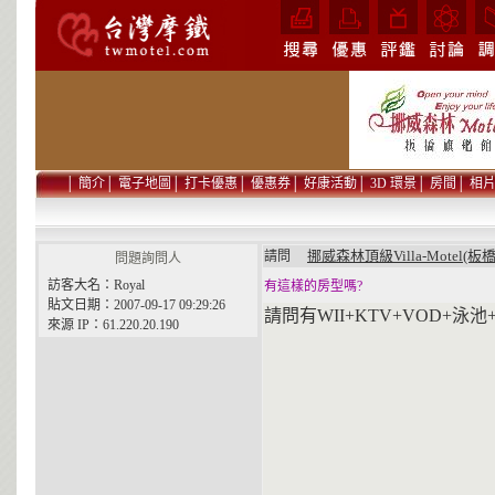
│
簡介
│
電子地圖
│
打卡優惠
│
優惠券
│
好康活動
│
3D 環景
│
房間
│
相
挪威森林頂級Villa-Motel(板
請問
問題詢問人
訪客大名：Royal
有這樣的房型嗎?
貼文日期：2007-09-17 09:29:26
請問有WII+KTV+VOD+
來源 IP：61.220.20.190