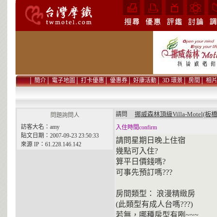
│
簡介
│
電子地圖
│
打卡優惠
│
優惠券
│
好康活動
│
3D 環景
│
房間
│
相
挪威森林頂級Villa-Motel(板
請問
問題詢問人
訪客大名：amy
入住時間confirm
貼文日期：2007-09-23 23:50:33
請問星期日晚上住宿
來源 IP：61.228.146.142
幾點可入住?
算平日價錢嗎?
可事先預訂嗎???
房間類型： 浪漫精緻房
(此類型有成人台嗎???)
若無，哪種房型有咧~~~