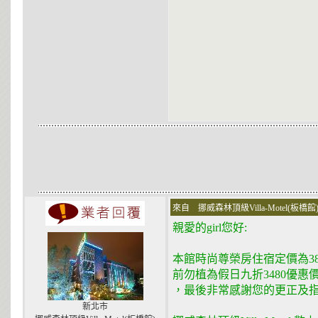
來自 挪威森林頂級Villa-Motel(板橋館
親愛的girl您好:
本館時尚尊榮房住宿定價為38
前勿植為假日九折3480優
，最後非常感謝您的更正及
新北市