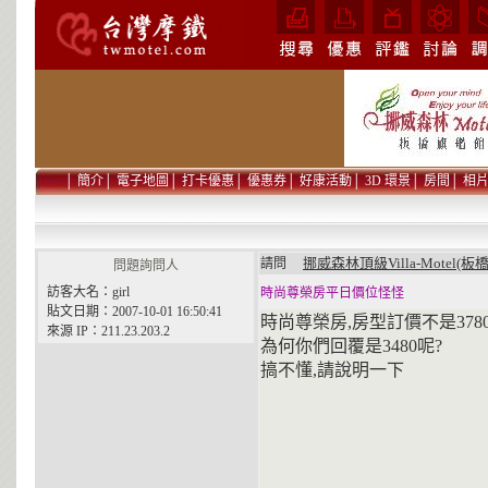
│
簡介
│
電子地圖
│
打卡優惠
│
優惠券
│
好康活動
│
3D 環景
│
房間
│
相
挪威森林頂級Villa-Motel(板
請問
問題詢問人
訪客大名：girl
時尚尊榮房平日價位怪怪
貼文日期：2007-10-01 16:50:41
時尚尊榮房,房型訂價不是3780,平
來源 IP：211.23.203.2
為何你們回覆是3480呢?
搞不懂,請說明一下