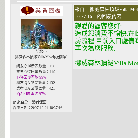
來自 挪威森林頂級Villa-Mot
10:37:16 的回覆內容
親愛的顧客您好:
造成您消費不愉快.在
房流程.目前入口處備
再次為您服務.
新北市
挪威森林頂級Villa-Motel(板橋館)
挪威森林頂級Villa M
網友心得發表數量：150
業者心得回覆數量：149
心得回覆率約 99%
網友 QA 詢問數量：432
業者 QA 回覆數量：421
QA 回覆率約 97%
IP 來自於：業者保密
答覆日期：2007-10-24 10:37:16