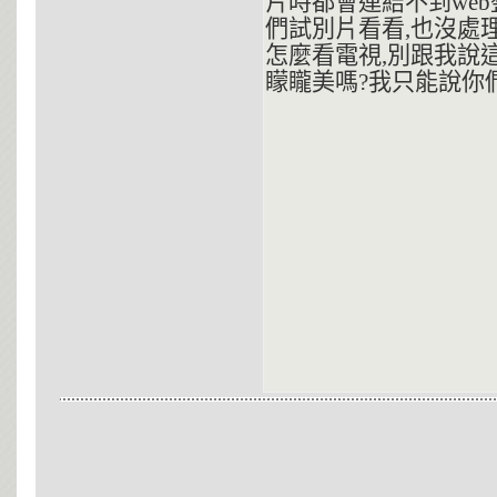
片時都會連結不到web
們試別片看看,也沒處
怎麼看電視,別跟我說
矇矓美嗎?我只能說你