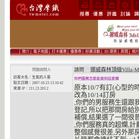
│
簡介
│
電子地圖
│
打卡優惠
│
優惠券
│
好康活動
│
3D 環景
│
房間
│
相
挪威森林頂級Villa-M
請問
問題詢問人
訪客大名：生氣的人客
你們服務怎麼能做到這麼爛
貼文日期：2007-10-23 13:10:42
原本10/7有訂(心型
來源 IP：211.23.203.2
改為10/14訂房
,你們的男服務生還跟我確
登記,所以把那間房給
補償,結果選了一間很
,你們服務真的超爛,
整個感覺很差,另外那房