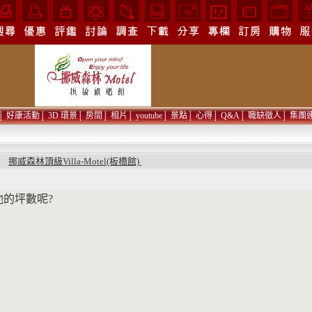
│
好康活動
│
3D 環景
│
房間
│
相片
│
youtube
│
景點
│
心得
│
Q&A
│
職缺徵人
│
集團
挪威森林頂級Villa-Motel(板橋館)
問
他的坪數呢?