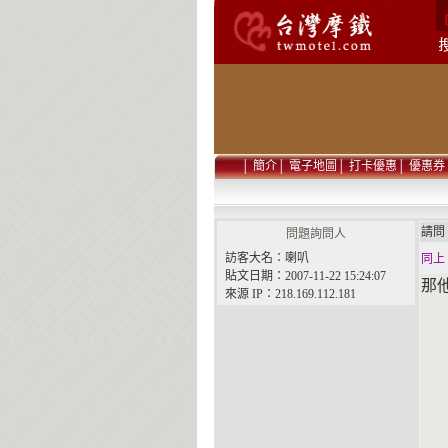
│
簡介
│
電子地圖
│
打卡優惠
│
優惠券
請
問題詢問人
訪客大名：喇叭
同上
貼文日期：2007-11-22 15:24:07
那
來源 IP：218.169.112.181