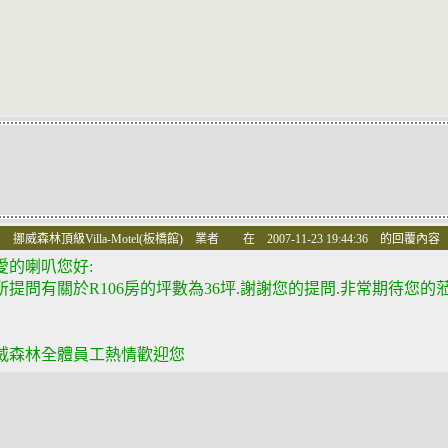
 挪威森林頂級Villa-Motel(板橋館) 業者 在 2007-11-23 19:44:36 的回覆內容
愛的喇叭您好:
所提問有關於R106房的坪數為36坪.謝謝您的提問.非常期待您的
威森林全體員工熱情歡迎您