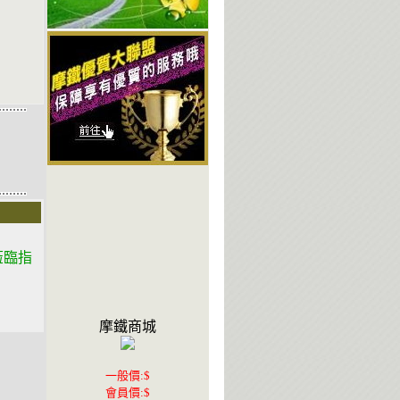
蒞臨指
摩鐵商城
一般價:$
會員價:$