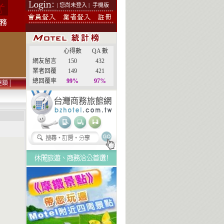
| 您尚未登入 |
手機版
心得數
QA 數
網友留言
150
432
業者回覆
149
421
總回覆率
99%
97%
連鎖
│