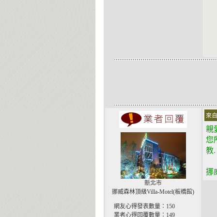
來自
親
您
教.
挪
新北市
挪威森林頂級Villa-Motel(板橋館)
網友心得發表數量：150
業者心得回覆數量：149