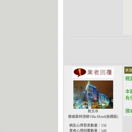
來自
親
本
有
挪
新北市
挪威森林頂級Villa-Motel(板橋館)
網友心得發表數量：150
業者心得回覆數量：149