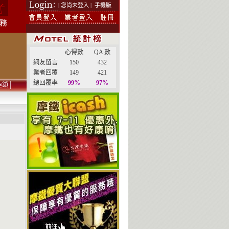
| 您尚未登入 |
手機版
心得數
QA 數
網友留言
150
432
業者回覆
149
421
總回覆率
99%
97%
連鎖
│