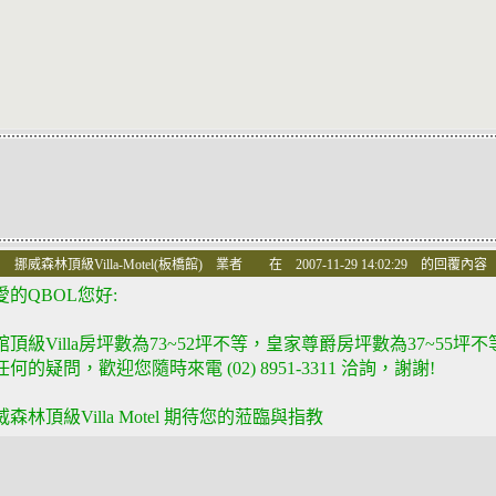
 挪威森林頂級Villa-Motel(板橋館) 業者 在 2007-11-29 14:02:29 的回覆內容
愛的QBOL您好:
館頂級Villa房坪數為73~52坪不等，皇家尊爵房坪數為37~55坪
任何的疑問，歡迎您隨時來電 (02) 8951-3311 洽詢，謝謝!
威森林頂級Villa Motel 期待您的蒞臨與指教