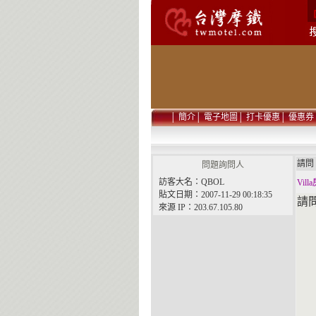
│
簡介
│
電子地圖
│
打卡優惠
│
優惠券
請
問題詢問人
訪客大名：QBOL
Vil
貼文日期：2007-11-29 00:18:35
請問
來源 IP：203.67.105.80