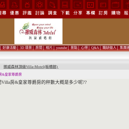
│
好康活動
│
3D 環景
│
房間
│
相片
│
youtube
│
景點
│
心得
│
Q&A
│
職缺徵人
│
集團
挪威森林頂級Villa-Motel(板橋館)
問
la房&皇家尊爵房
Villa房&皇家尊爵房的秤數大概是多少呢??