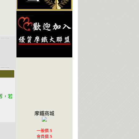
不等，若
摩鐵商城
一般價:$
會員價:$