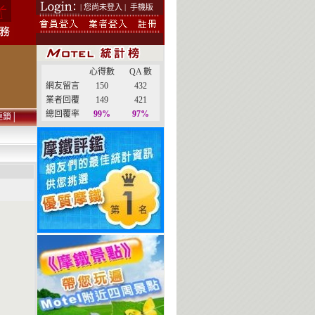
| 您尚未登入 |
手機版
心得數
QA 數
網友留言
150
432
業者回覆
149
421
總回覆率
99%
97%
連鎖
│