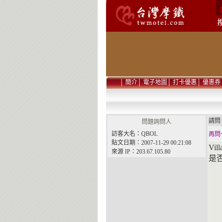
│
簡介
│
電子地圖
│
打卡優惠
│
優惠券
請
問題詢問人
訪客大名：QBOL
再問
貼文日期：2007-11-29 00:21:08
Vi
來源 IP：203.67.105.80
是否