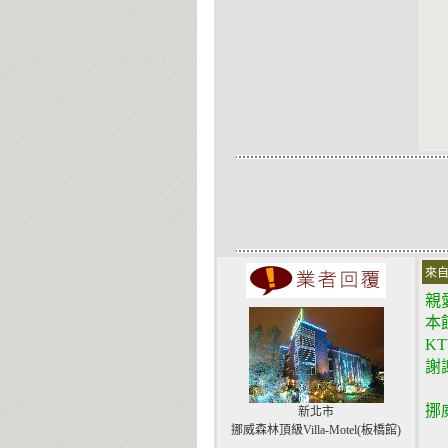
來自
親
本
K
謝
挪
新北市
挪威森林頂級Villa-Motel(板橋館)