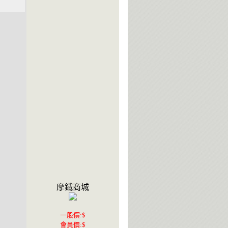
摩鐵商城
一般價:$
會員價:$