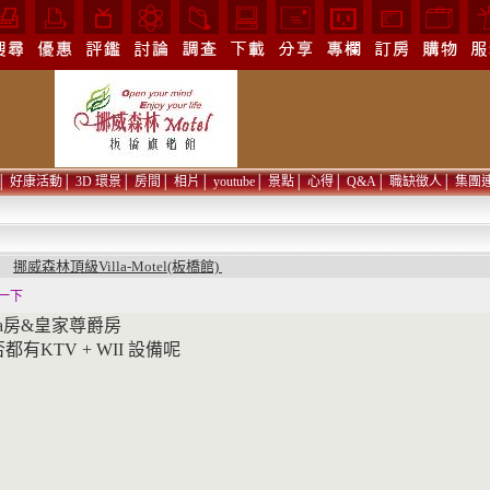
│
好康活動
│
3D 環景
│
房間
│
相片
│
youtube
│
景點
│
心得
│
Q&A
│
職缺徵人
│
集團
挪威森林頂級Villa-Motel(板橋館)
問
一下
lla房&皇家尊爵房
都有KTV + WII 設備呢