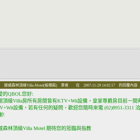
 挪威森林頂級Villa-Motel(板橋館) 業者 在 2007-11-29 14:02:17 的回覆內容
愛的QBOL您好:
館頂級Villa房所有房間皆有KTV+Wii設備，皇家尊爵房目前ㄧ間
TV+Wii設備，若有任何的疑問，歡迎您隨時來電 (02)8951-3311 
謝!
威森林頂級Villa Motel 期待您的蒞臨與指教