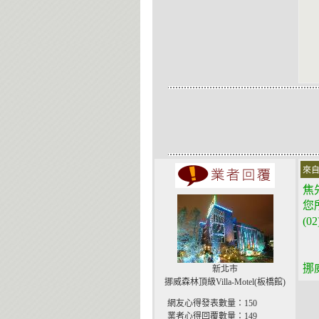
來自
焦
您
(0
挪
新北市
挪威森林頂級Villa-Motel(板橋館)
網友心得發表數量：150
業者心得回覆數量：149