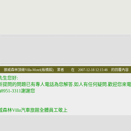
 挪威森林頂級Villa-Motel(板橋館) 業者 在 2007-12-18 12:15:46 的回覆內容
先生您好:
所提問的問題已有專人電話為您解答.如人有任何疑問.歡迎您來
2)8951-3311謝謝您
威森林Villa汽車旅館全體員工敬上