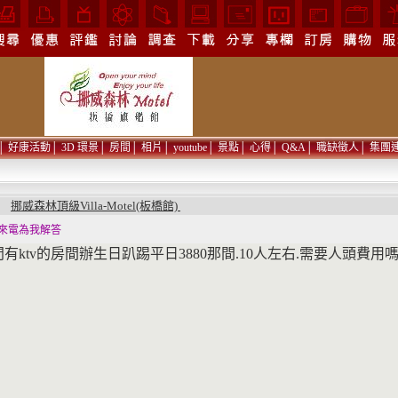
│
好康活動
│
3D 環景
│
房間
│
相片
│
youtube
│
景點
│
心得
│
Q&A
│
職缺徵人
│
集團
挪威森林頂級Villa-Motel(板橋館)
問
來電為我解答
有ktv的房間辦生日趴踢平日3880那間.10人左右.需要人頭費用