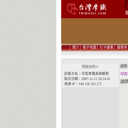
│
簡介
│
電子地圖
│
打卡優惠
│
優惠券
請
問題詢問人
訪客大名：可否來電為我解答
可否
貼文日期：2007-12-15 20:24:42
請問
來源 IP：140.136.165.175