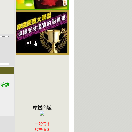
電洽詢
摩鐵商城
一般價:$
會員價:$