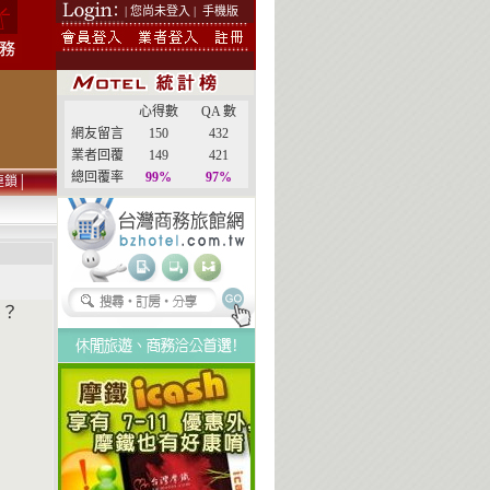
| 您尚未登入 |
手機版
心得數
QA 數
網友留言
150
432
業者回覆
149
421
總回覆率
99%
97%
連鎖
│
嗎？