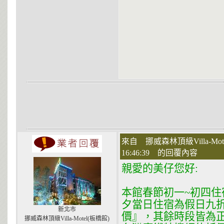
來自 挪威森林頂級Villa-Mot
16:46:39 的回覆內容
親愛的美仔您好:
本館春節初一~初四
夕當日住宿為假日九
新北市
價』，其餘時段皆為
挪威森林頂級Villa-Motel(板橋館)