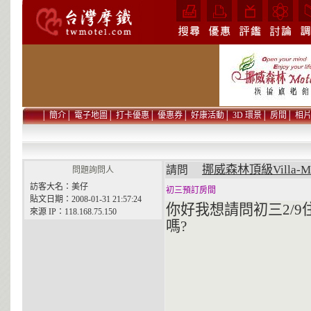
│
簡介
│
電子地圖
│
打卡優惠
│
優惠券
│
好康活動
│
3D 環景
│
房間
│
相
挪威森林頂級Villa-M
請問
問題詢問人
訪客大名：美仔
初三預訂房間
貼文日期：2008-01-31 21:57:24
你好我想請問初三2/9
來源 IP：118.168.75.150
嗎?