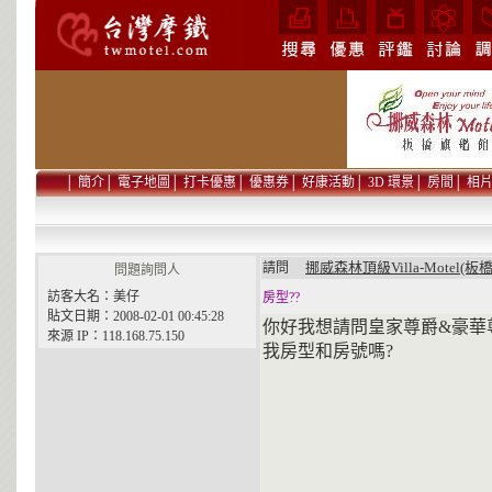
│
簡介
│
電子地圖
│
打卡優惠
│
優惠券
│
好康活動
│
3D 環景
│
房間
│
相
挪威森林頂級Villa-Motel(板
請問
問題詢問人
訪客大名：美仔
房型??
貼文日期：2008-02-01 00:45:28
你好我想請問皇家尊爵&豪華尊
來源 IP：118.168.75.150
我房型和房號嗎?