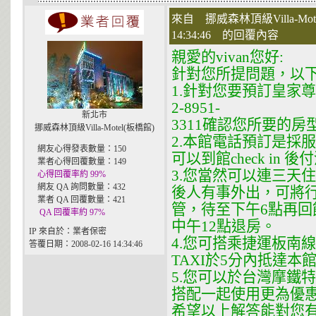
來自 挪威森林頂級Villa-Mot
14:34:46 的回覆內容
親愛的vivan您好:
針對您所提問題，以下
1.針對您要預訂皇家尊
2-8951-
新北市
3311確認您所要的
挪威森林頂級Villa-Motel(板橋館)
2.本館電話預訂是採
網友心得發表數量：150
可以到館check in 
業者心得回覆數量：149
3.您當然可以連三天
心得回覆率約 99%
網友 QA 詢問數量：432
後人有事外出，可將
業者 QA 回覆數量：421
管，待至下午6點再回館辦
QA 回覆率約 97%
中午12點退房。
IP 來自於：業者保密
4.您可搭乘捷運板南
答覆日期：2008-02-16 14:34:46
TAXI於5分內抵達本
5.您可以於台灣摩鐵
搭配一起使用更為優
希望以上解答能對您有