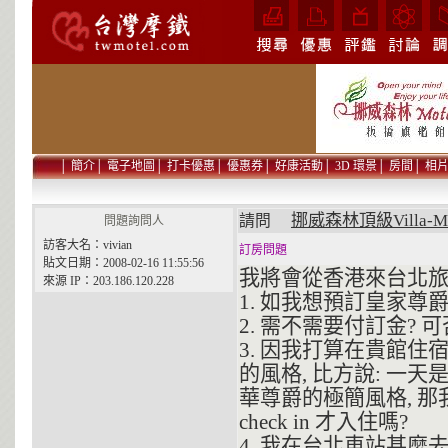
│
簡介
│
電子地圖
│
打卡優惠
│
優惠券
│
好康活動
│
3D 環景
│
房間
│
相
挪威森林頂級Villa-M
請問
問題詢問人
訪客大名：vivian
訂房問題
貼文日期：2008-02-16 11:55:56
我將會從香港來台北旅
來源 IP：203.186.120.228
1. 如我想預訂皇家尊
2. 需不需要付訂金?
3. 因我打算在貴館住
的風格, 比方說: 一
華尊爵的極簡風格, 
check in 才入住嗎?
4. 我在台北車站甚麼去