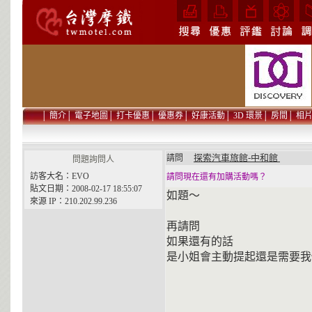
│
簡介
│
電子地圖
│
打卡優惠
│
優惠券
│
好康活動
│
3D 環景
│
房間
│
相
探索汽車旅館-中和館
請問
問題詢問人
訪客大名：EVO
請問現在還有加購活動嗎？
貼文日期：2008-02-17 18:55:07
如題～
來源 IP：210.202.99.236
再請問
如果還有的話
是小姐會主動提起還是需要我