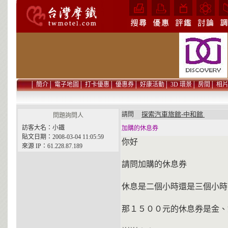
│
簡介
│
電子地圖
│
打卡優惠
│
優惠券
│
好康活動
│
3D 環景
│
房間
│
相
探索汽車旅館-中和館
請問
問題詢問人
訪客大名：小鐵
加購的休息券
貼文日期：2008-03-04 11:05:59
你好
來源 IP：61.228.87.189
請問加購的休息券
休息是二個小時還是三個小時
那１５００元的休息券是金、