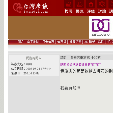
│
簡介
│
電子地圖
│
打卡優惠
│
優惠券
│
好康活動
│
3D 環景
│
房間
│
相
探索汽車旅館-中和館
請問
問題詢問人
訪客大名：咪咪
請問葡萄軟糖去哪買的????????
貼文日期：2008-06-21 17:54:14
貴旅店的葡萄軟糖去哪買的到?
來源 IP：210.64.13.82
我要買啦!!!