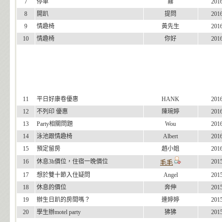
7
停車
霧
201
8
開趴
提問
201
9
情趣椅
黃先生
201
10
情趣椅
你好
201
11
平日好康卷優惠
HANK
201
12
不列印 優惠
陳琬婷
201
13
Party相關問題
Wou
201
14
泳池跟情趣椅
Albert
201
15
預定留房
趙小姐
201
16
休息3h價位，住宿一晚價位
201
毛毛
17
想於雙十節入住疑問
Angel
201
18
休息的價位
奔伸
201
19
辦生日趴的房間嗎？
連婷婷
201
20
學生辦motel party
狒狒
201