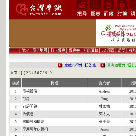
│
簡介
│
電子地圖
│
打卡優惠
│
優惠券
│
好康活動
│
3D 環景
│
房間
│
相
432
421
摩鐵心得共
篇
業者回覆共
頁次：[1]
2
3
4
5
6
7
8
9
10
....
編號
問題
提問者
提
1
電視設備
Andrew
201
2
訂房
Ting
201
3
訂房問題
林國棟
201
4
折價卷
郭太太
201
5
詢問設備問題
張小菁
201
6
享用周年庆折扣
Jason
201