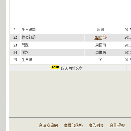
21
生日趴踢
思思
201
22
住宿訂房
201
孟咩
23
問題
周慣雨
201
24
問題
周慣雨
201
25
生日趴
Y
201
15 天內新文章
台灣商旅網
摩鐵部落格
廣告刊登
合作提案