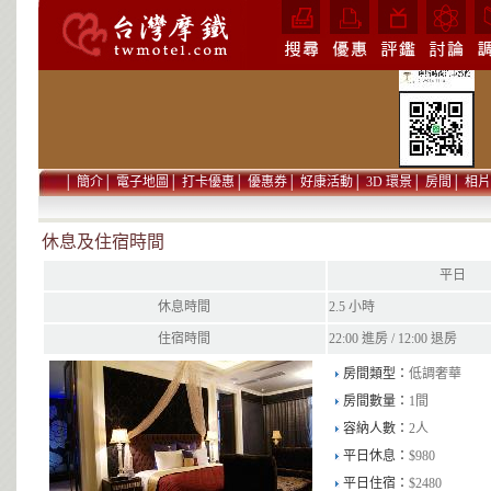
│
簡介
│
電子地圖
│
打卡優惠
│
優惠券
│
好康活動
│
3D 環景
│
房間
│
相片
休息及住宿時間
平日
休息時間
2.5 小時
住宿時間
22:00 進房 / 12:00 退房
房間類型：
低調奢華
房間數量：
1間
容納人數：
2人
平日休息：
$980
平日住宿：
$2480