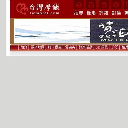
│
簡介
│
電子地圖
│
打卡優惠
│
優惠券
│
好康活動
│
3D 環景
│
房間
│
相