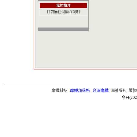
我的簡介
目前無任何簡介說明
摩鐵科技
摩鐵部落格
台灣摩鐵
版權所有 嚴禁轉載 ©2
今日(202