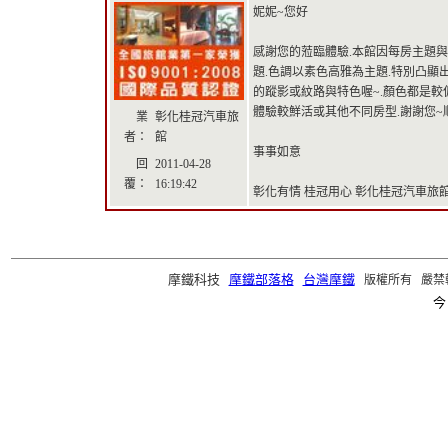
妮妮~您好
感謝您的蒞臨體驗.本館因每房主題與
題.色調以素色高雅為主題.特別凸顯出
的蹤影或紋路與特色喔~.顏色都是較
體驗較鮮活或其他不同房型.謝謝您~
業
彰化桂冠汽車旅
者：
館
事事如意
回
2011-04-28
覆：
16:19:42
彰化有情 桂冠用心 彰化桂冠汽車旅館 祝福
摩鐵科技
摩鐵部落格
台灣摩鐵
版權所有 嚴禁轉載 ©2
今