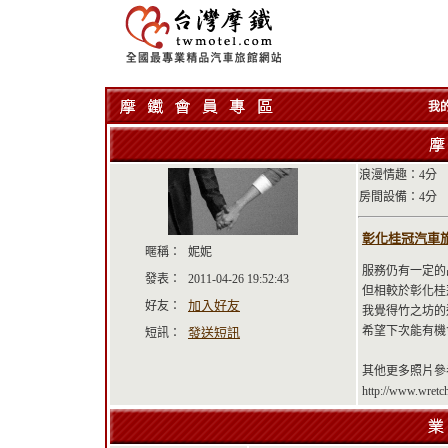
我
浪漫情趣：4分
房間設備：4分
彰化桂冠汽車旅館 
暱稱：
妮妮
服務仍有一定的
發表：
2011-04-26 19:52:43
但相較於彰化桂
加入好友
好友：
我覺得竹之坊的
希望下次能有機
發送短訊
短訊：
其他更多照片參
http://www.wret