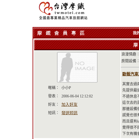
我
浪漫情趣：
房間設備：
歐薇汽車旅
其實去過
暱稱：
小小P
先提供最
發表：
2006-06-04 12:12:02
不過休息
這次去的是
加入好友
好友：
那邊設備
發送短訊
短訊：
感覺也很
而且還有k
覺得很不
下次有機