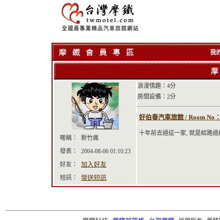
我
浪漫情趣：4分
房間設備：2分
好伯春汽車旅館 / Room No
十年前去過這一家, 就是給路過
暱稱：
新竹瘋
發表：
2004-08-06 01:10:23
加入好友
好友：
發送短訊
短訊：