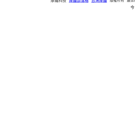
摩鐵科技
摩鐵部落格
台灣摩鐵
版權所有 嚴禁轉載 ©2
今