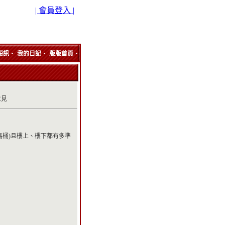
| 會員登入 |
‧
‧
‧
短訊
我的日記
版版首頁
意見
馬桶)且樓上、樓下都有多準