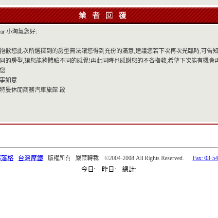
ear 小淘氣您好:
抱歉您此次所選擇到的房型無法讓您得到充份的滿意,建議您若下次再次光臨時,可告
同的房型,讓您能夠體驗不同的感覺!再此同時也感謝您的不吝指教,希望下次能有機會
您
事如意
特曼休閒商務汽車旅館 啟
部落格
台灣摩鐵
版權所有 嚴禁轉載 ©2004-2008 All Rights Reserved.
Fax: 03-5
今日: 昨日: 總計: