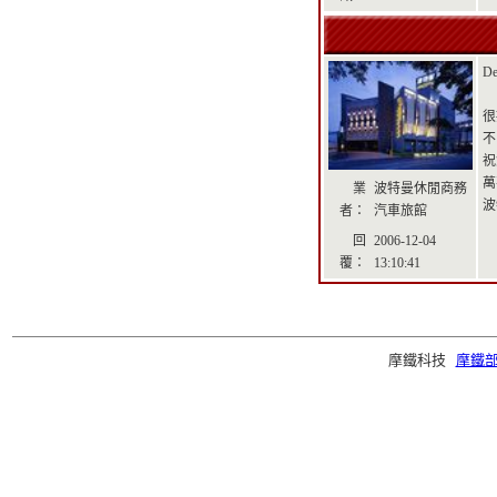
D
很
不
祝
萬
業
波特曼休閒商務
波
者：
汽車旅館
回
2006-12-04
覆：
13:10:41
摩鐵科技
摩鐵