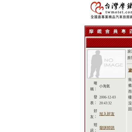
浪
房
波
我
暱
備
小淘氣
稱：
而
發
2006-12-03
樓
表：
20:43:32
沒
因
好
加入好友
友：
短
發送短訊
訊：