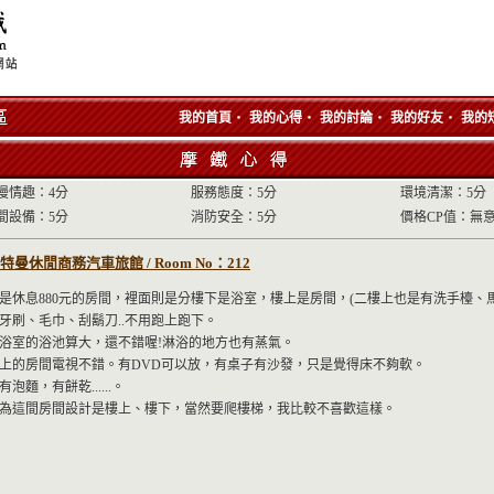
‧
‧
‧
‧
我的首頁
我的心得
我的討論
我的好友
我的
漫情趣：4分
服務態度：5分
環境清潔：5分
間設備：5分
消防安全：5分
價格CP值：無
特曼休閒商務汽車旅館 / Room No：212
是休息880元的房間，裡面則是分樓下是浴室，樓上是房間，(二樓上也是有洗手檯、
牙刷、毛巾、刮鬍刀..不用跑上跑下。
浴室的浴池算大，還不錯喔!淋浴的地方也有蒸氣。
上的房間電視不錯。有DVD可以放，有桌子有沙發，只是覺得床不夠軟。
有泡麵，有餅乾......。
為這間房間設計是樓上、樓下，當然要爬樓梯，我比較不喜歡這樣。