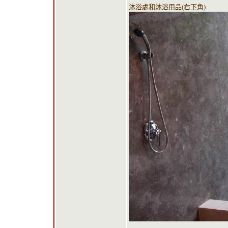
沐浴處和沐浴用品(右下角)