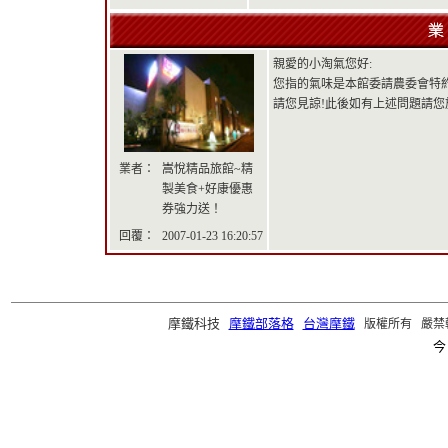
親愛的小淘氣您好:
您指的氣味是本館委請農委會特約
請您見諒!此後如有上述問題請您
業者：
嵩悅精品旅館~精
製美食+好康優惠
券強力送！
回覆：
2007-01-23 16:20:57
摩鐵科技
摩鐵部落格
台灣摩鐵
版權所有 嚴禁轉載 ©2
今