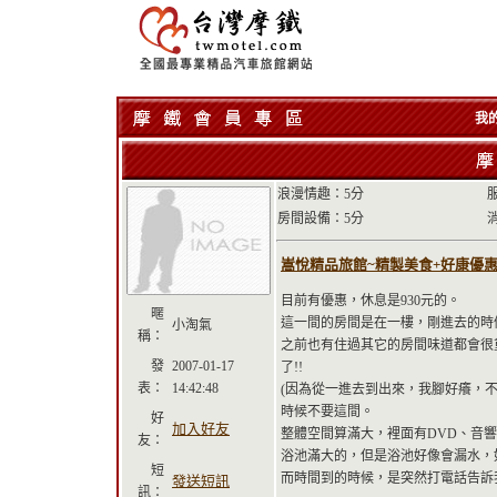
我
浪漫情趣：5分
房間設備：5分
嵩悅精品旅館~精製美食+好康優惠券強力
目前有優惠，休息是930元的。
暱
這一間的房間是在一樓，剛進去的時候
小淘氣
稱：
之前也有住過其它的房間味道都會很
發
2007-01-17
了!!
表：
14:42:48
(因為從一進去到出來，我腳好癢，
時候不要這間。
好
加入好友
整體空間算滿大，裡面有DVD、音響
友：
浴池滿大的，但是浴池好像會漏水，
短
而時間到的時候，是突然打電話告訴
發送短訊
訊：