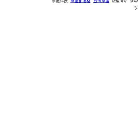
摩鐵科技
摩鐵部落格
台灣摩鐵
版權所有 嚴禁轉載 ©2
今