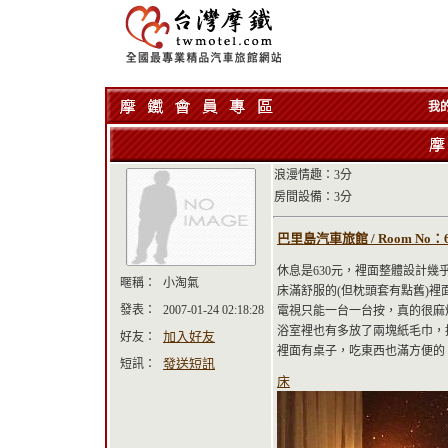
我
浪漫情趣：3分
房間設備：3分
巴里島汽車旅館 / Room No：6
休息是630元，裡面整體設計幾
暱稱：
小淘氣
床滿舒服的(但枕頭套有點舊)
發表：
2007-01-24 02:18:28
電視只能一台一台按，真的很麻
浴室裡也有多放了兩塊紙毛巾，拖
加入好友
好友：
裡面有桌子，吃東西也滿方便的
發送短訊
短訊：
床