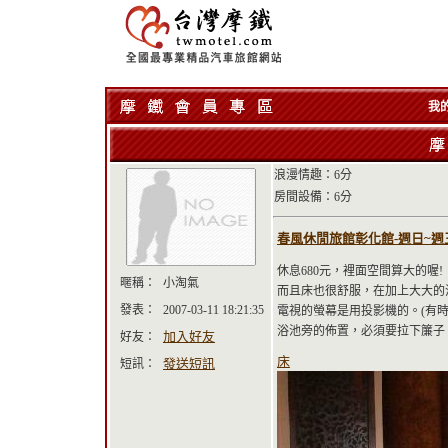
我
浪漫情趣：6分
房間設備：6分
春風休閒旅館彰化館-週日~週五住宿一
休息680元，裡面空間算大的喔!
暱稱：
小淘氣
而且床也很舒服，在加上大大的
發表：
2007-03-11 18:21:35
電視的螢幕是用投影機的。(有
浴池旁的佈置，必須要拉下簾子
加入好友
好友：
床
發送短訊
短訊：