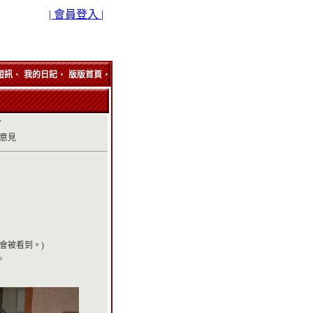
| 會員登入 |
‧
‧
‧
短訊
我的日記
版版首頁
分
無意見
會被看到。)
。