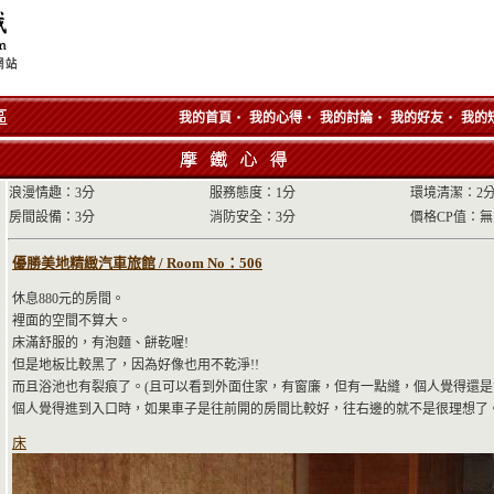
‧
‧
‧
‧
我的首頁
我的心得
我的討論
我的好友
我的
浪漫情趣：3分
服務態度：1分
環境清潔：2
房間設備：3分
消防安全：3分
價格CP值：
優勝美地精緻汽車旅館 / Room No：506
休息880元的房間。
裡面的空間不算大。
床滿舒服的，有泡麵、餅乾喔!
但是地板比較黑了，因為好像也用不乾淨!!
而且浴池也有裂痕了。(且可以看到外面住家，有窗廉，但有一點縫，個人覺得還是
個人覺得進到入口時，如果車子是往前開的房間比較好，往右邊的就不是很理想了
床