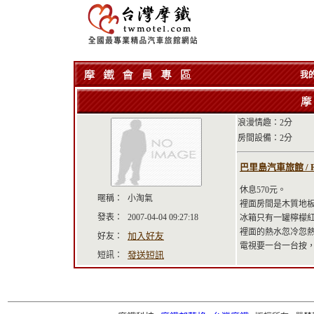
我
浪漫情趣：2分
房間設備：2分
巴里島汽車旅館 / R
休息570元。
暱稱：
小淘氣
裡面房間是木質地
發表：
2007-04-04 09:27:18
冰箱只有一罐檸檬
裡面的熱水忽冷忽
加入好友
好友：
電視要一台一台按
發送短訊
短訊：