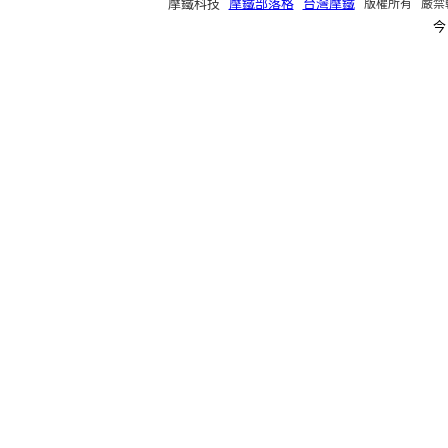
摩鐵科技
摩鐵部落格
台灣摩鐵
版權所有 嚴禁轉載 ©2
今