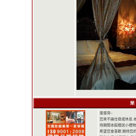
蛋蛋哥~
您來不論住宿或休息.
待期間本館贈送小禮物
希望您會喜歡.期待您的