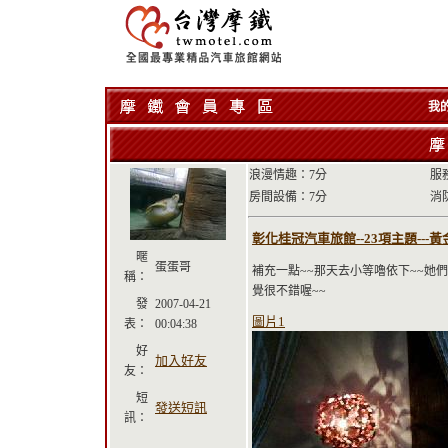
我
浪漫情趣：7分
服
房間設備：7分
消
彰化桂冠汽車旅館--23項主題---黃金酒粕
暱
蛋蛋哥
補充一點~~那天去小等嚕依下~~她
稱：
覺很不錯喔~~
發
2007-04-21
圖片1
表：
00:04:38
好
加入好友
友：
短
發送短訊
訊：