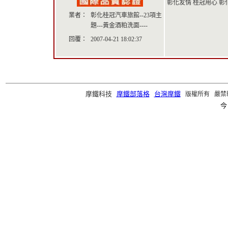
彰化友情 桂冠用心 彰化桂
業者：
彰化桂冠汽車旅館--23項主
題---黃金酒粕洗面----
回覆：
2007-04-21 18:02:37
摩鐵科技
摩鐵部落格
台灣摩鐵
版權所有 嚴禁轉載 ©2
今