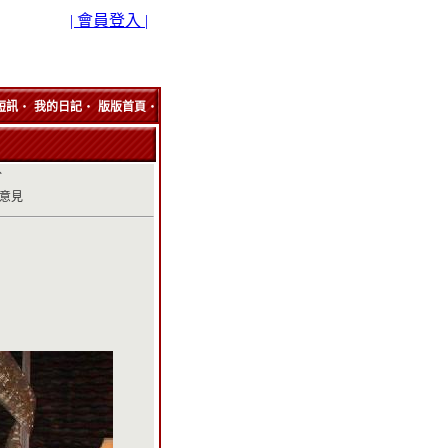
| 會員登入 |
‧
‧
‧
短訊
我的日記
版版首頁
分
無意見