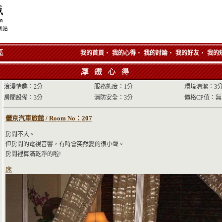
‧
‧
‧
‧
我的首頁
我的心得
我的討論
我的好友
我的
浪漫情趣：2分
服務態度：1分
環境清潔：3
房間設備：3分
消防安全：3分
價格CP值：
儷京汽車旅館 / Room No：207
房間不大。
但房間的電視音響，有時會突然變的很小聲。
房間裡算滿乾淨的啦!
床