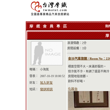
我
浪漫情趣：2分
房間設備：3分
金沙汽車旅館 / Room No：22
裡面空間不大。床滿舒服的。
暱稱：
小淘氣
但冷氣不冷，有調了還是不夠冷
發表：
2007-10-19 18:00:52
房間地毯很髒。
飲料不好喝。
加入好友
好友：
化妝台
發送短訊
短訊：