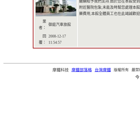
繼續給予我們支持.由於您在本館受
附近醫院包紮,未能及時幫您處理本
藥費用,本館全體員工也在此竭誠歡
業
御庭汽車旅館
者：
回
2008-12-17
覆：
11:54:57
摩鐵科技
摩鐵部落格
台灣摩鐵
版權所有 嚴禁轉載 ©2
今