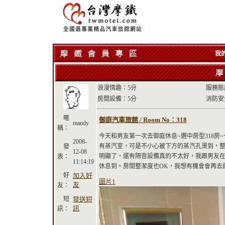
我
浪漫情趣：5分
服務態
房間設備：5分
消防安
暱
御庭汽車旅館 / Room No：318
mandy
稱：
今天和男友第一次去御庭休息~選中房型318
2008-
有蒸汽室，可是不小心被下方的蒸汽孔燙到，整
發
12-08
明顯了，還有隔音設備真的不太好，我跟男友
表：
11:14:19
休息到。房間整潔度也OK，我想有機會會再去
好
加入好
圖片1
友
友：
短
發送短
訊
訊：