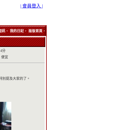
| 會員登入 |
‧
‧
‧
短訊
我的日記
版版首頁
4分
：便宜
麼好特別提及大家的了。