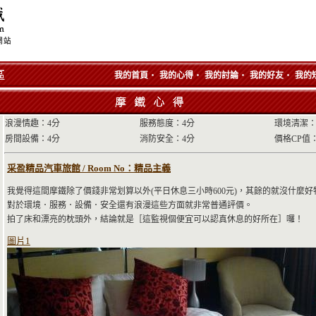
‧
‧
‧
‧
我的首頁
我的心得
我的討論
我的好友
我的
浪漫情趣：4分
服務態度：4分
環境清潔：
房間設備：4分
消防安全：4分
價格CP值
采盈精品汽車旅館 / Room No：精品主義
我覺得這間摩鐵除了價錢非常划算以外(平日休息三小時600元)，其餘的就沒什
對於環境．服務．設備．安全還有浪漫這些方面就非常普通評價。
拍了床和漂亮的枕頭外，結論就是［這監視個便宜可以認真休息的好所在］囉！
圖片1