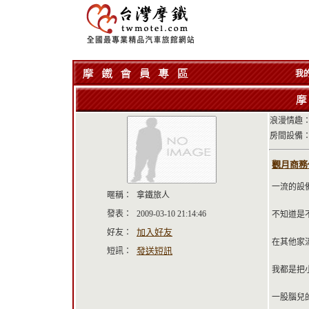
我
浪漫情趣：
房間設備：
觀月商務休閒
一流的設
暱稱：
拿鐵旅人
發表：
2009-03-10 21:14:46
不知道是
加入好友
好友：
在其他家
發送短訊
短訊：
我都是把
一股腦兒