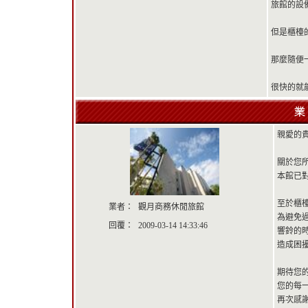
旅館的設
但是櫃檯
那麼隨便
很快的就
親愛的貴
關於您
本館已
至於櫃
業者：
觀月商務休閒旅館
為避免
回覆：
2009-03-14 14:33:46
響鈴的
造成困
期待您
您的每
再次感