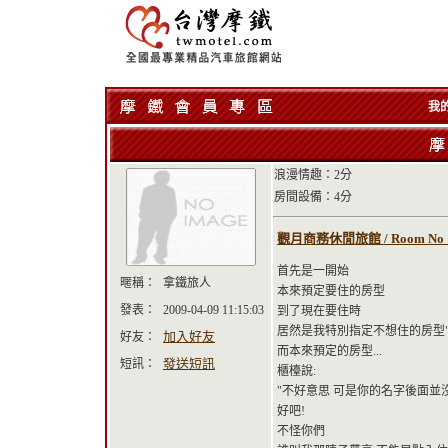
我
浪漫情趣：2分
房間設備：4分
觀月商務休閒旅館 / Room No
首先是一開始
暱稱：
拿鐵旅人
本來預定要住的房型
發表：
2009-04-09 11:15:03
到了現在要住時
居然是我特別指定不想住的房型"
加入好友
好友：
而本來預定的房型...
發送短訊
短訊：
櫃檯說:
"不好意思 可是你的名字後面並
好吧!
不怪你們