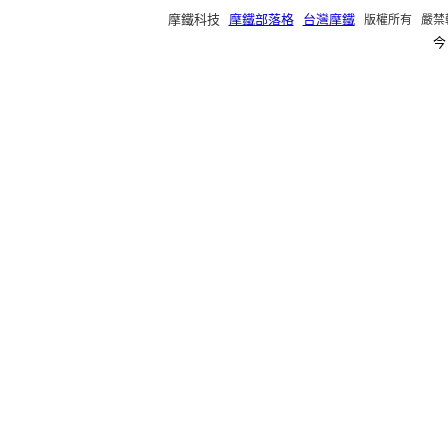
摩鐵科技
摩鐵部落格
台灣摩鐵
版權所有 嚴禁轉載 ©2
今