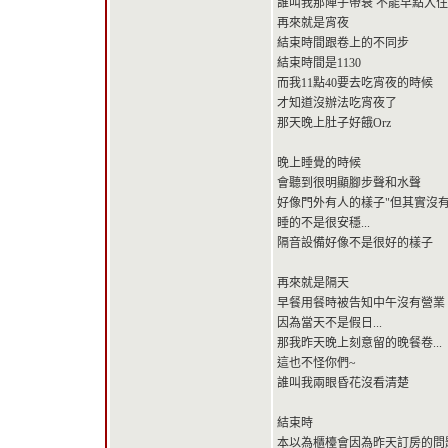
誰叫我那陣子帶衰 不能早點入
再來就是宵夜
結束時間跟卷上的不同步
結束時間是1130
而我11點40要去吃宵夜的時候
才知道沒辦法吃宵夜了
那天晚上肚子好餓Orz
晚上睡覺的時候
會聽到很明顯腳步聲和水聲
好像門外有人的樣子"但其實沒有
睡的不是很安穩...
隔音設備好像不是很好的樣子
再來就是隔天
早餐用餐時被告知中午沒有營業
因為當天不是假日...
那我昨天晚上刻意留的晚餐卷...
這也不怪你們~
誰叫我兩眼昏花沒看清楚
結束時
本以為櫃檯會因為昨天訂房的問