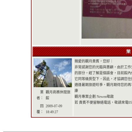
親愛的觀月貴賓，您好：
非常感謝您的光臨與惠顧，由於工作
的部分，經了解是個誤會，目前館內
它同等級房型下，因此，才協調您住
適逢暑期旅遊旺季，觀月期待您的再
康
業
觀月商務休閒旅
觀月專案企劃 Newen敬啟
者：
館
若 貴賓不便留聯絡電話，敬請來電05
回
2009-07-09
覆：
18:49:27