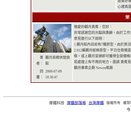
感覺好
心理真
親愛的觀月貴賓，您好：
非常感謝您的光臨與惠顧，由於工作
意見進行以下說明：
1.觀月館內目前有7種房型，由於房
2.012屬觀月經典房型，平日住宿價
察。或上觀月官網即可獲得全部價格資訊：HTT
業
觀月商務休閒旅
若處理上有不周的地方，還請 貴賓見
者：
館
觀月專案企劃 Newen敬啟
回
2009-07-09
覆：
18:36:47
摩鐵科技
摩鐵部落格
台灣摩鐵
版權所有 嚴禁轉載 ©2
今