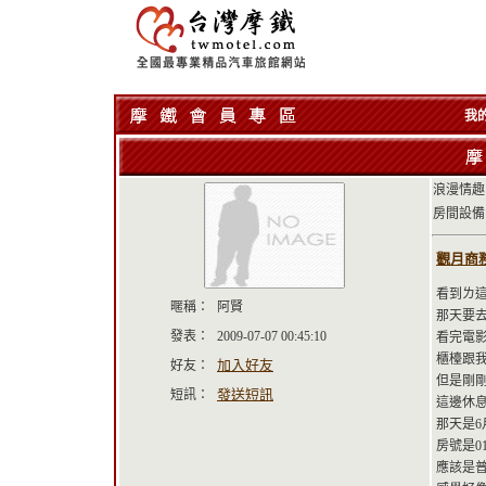
我
浪漫情趣
房間設備
觀月商務休
看到ㄌ
暱稱：
阿賢
那天要
發表：
2009-07-07 00:45:10
看完電
櫃檯跟我
加入好友
好友：
但是剛
發送短訊
短訊：
這邊休息
那天是6
房號是0
應該是