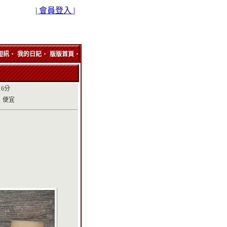
| 會員登入 |
‧
‧
‧
短訊
我的日記
版版首頁
6分
：便宜