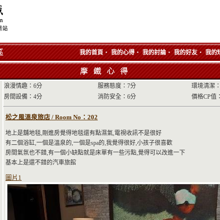
‧
‧
‧
‧
我的首頁
我的心得
我的討論
我的好友
我的
浪漫情趣：6分
服務態度：7分
環境清潔：
房間設備：4分
消防安全：6分
價格CP值
松之風溫泉旅店 / Room No：202
地上是舖地毯,剛進房覺得地毯還有點濕氣,電視收訊不是很好
有二個浴缸,一個是溫泉的,一個是spa的,我覺得很好,小孩子很喜歡
房間氣氛也不錯,有一個小缺點就是床單有一些污點,覺得可以改進一下
基本上是還不錯的汽車旅館
圖片1