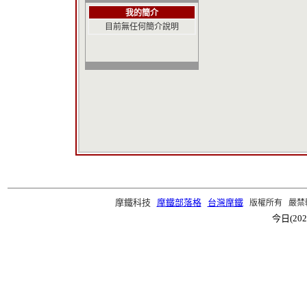
我的簡介
目前無任何簡介說明
摩鐵科技
摩鐵部落格
台灣摩鐵
版權所有 嚴禁轉載 ©2
今日(202