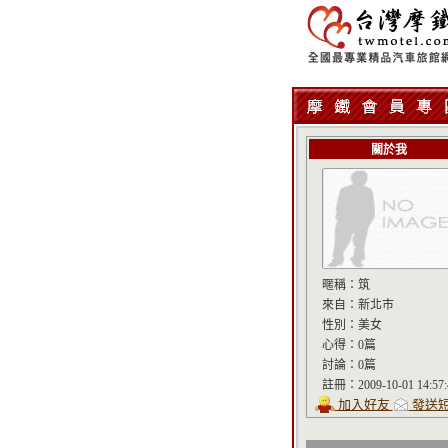
關於我
暱稱：
筑
來自：
新北市
性別：
美女
心得：
0篇
討論：
0篇
註冊：
2009-10-01 14:57
加入好友
發送