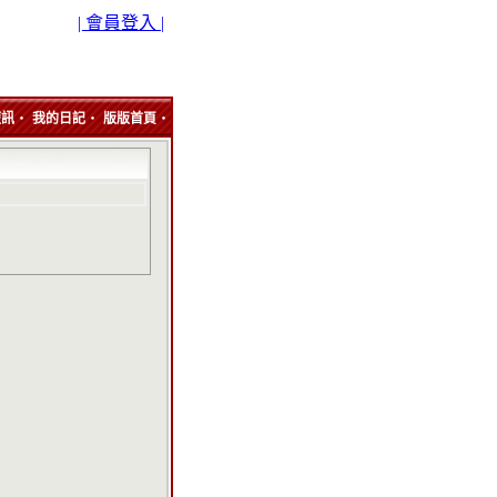
| 會員登入 |
‧
‧
‧
短訊
我的日記
版版首頁