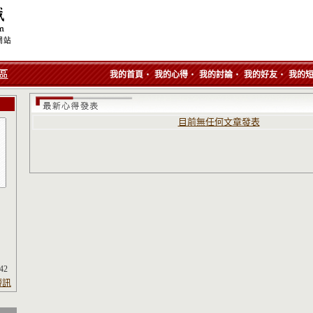
‧
‧
‧
‧
我的首頁
我的心得
我的討論
我的好友
我的
目前無任何文章發表
:42
短訊