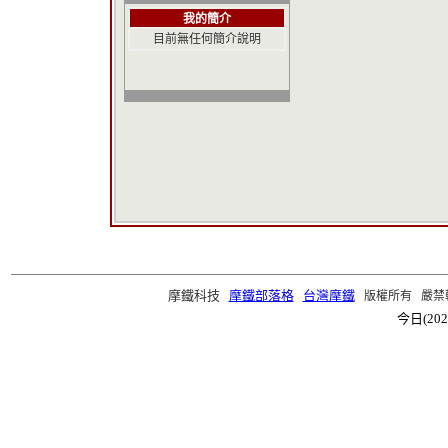
我的簡介
目前無任何簡介說明
摩鐵科技
摩鐵部落格
台灣摩鐵
版權所有 嚴禁轉載 ©2
今日(202