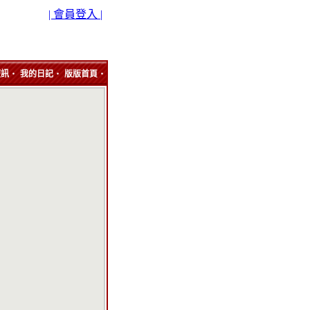
| 會員登入 |
‧
‧
‧
短訊
我的日記
版版首頁