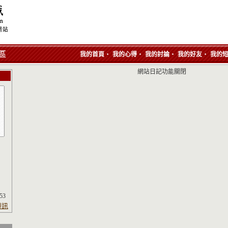
‧
‧
‧
‧
我的首頁
我的心得
我的討論
我的好友
我的
網站日記功能關閉
:53
短訊