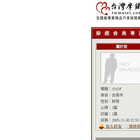
關於我
暱稱：
小小P
來自：
台南市
性別：
帥哥
心得：
3篇
討論：
1篇
註冊：
2005-11-30 22:55
加入好友
發送