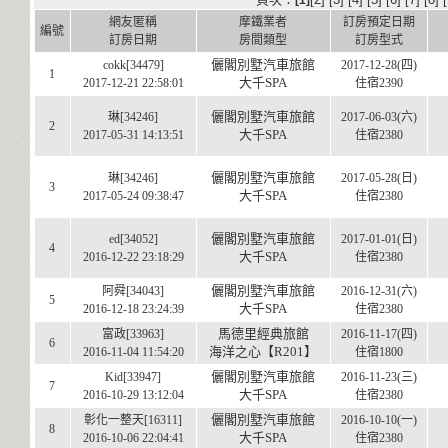
[1]
網友匿稱
摩鐵業者
訂房預定日期
編號
訂房日期
房間類型
訂房型式
儷閣別墅汽車旅館
cokk[34479]
2017-12-28(四)
1
大千SPA
2017-12-21 22:58:01
住宿2390
儷閣別墅汽車旅館
琳[34246]
2017-06-03(六)
2
大千SPA
2017-05-31 14:13:51
住宿2380
儷閣別墅汽車旅館
琳[34246]
2017-05-28(日)
3
大千SPA
2017-05-24 09:38:47
住宿2380
儷閣別墅汽車旅館
ed[34052]
2017-01-01(日)
4
大千SPA
2016-12-22 23:18:29
住宿2380
儷閣別墅汽車旅館
阿舜[34043]
2016-12-31(六)
5
大千SPA
2016-12-18 23:24:39
住宿2380
馬德里經典旅館
富政[33963]
2016-11-17(四)
6
海洋之心【R201】
2016-11-04 11:54:20
住宿1800
儷閣別墅汽車旅館
Kid[33947]
2016-11-23(三)
7
大千SPA
2016-10-29 13:12:04
住宿2380
儷閣別墅汽車旅館
彰化一整天[16311]
2016-10-10(一)
8
大千SPA
2016-10-06 22:04:41
住宿2380