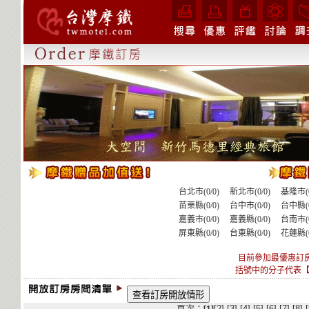
台北市(0/0)
新北市(0/0)
基隆市(0
苗栗縣(0/0)
台中市(0/0)
台中縣(0
嘉義市(0/0)
嘉義縣(0/0)
台南市(0
屏東縣(0/0)
台東縣(0/0)
花蓮縣(0
目前參加最優惠訂
括號中的分子代表【
頁次：
[
2
]
[
3
]
[
4
]
[
5
]
[
6
]
[
7
]
[
8
]
[