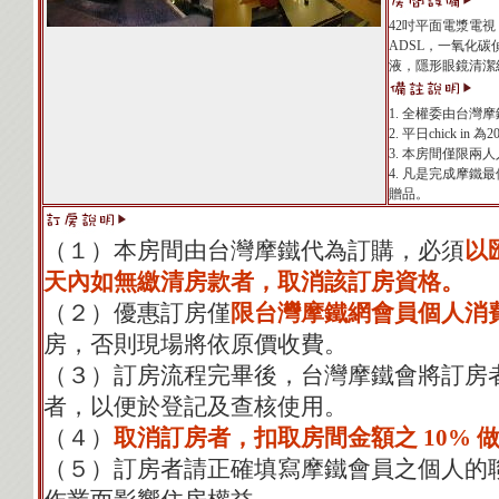
42吋平面電漿電視
ADSL，一氧化
液，隱形眼鏡清潔
1. 全權委由台灣
2. 平日chick in 為2
3. 本房間僅限
4. 凡是完成摩
贈品。
（１）本房間由台灣摩鐵代為訂購，必須
以
天內如無繳清房款者，取消該訂房資格。
（２）優惠訂房僅
限台灣摩鐵網會員個人消
房，否則現場將依原價收費。
（３）訂房流程完畢後，台灣摩鐵會將訂房
者，以便於登記及查核使用。
（４）
取消訂房者，扣取房間金額之 10% 
（５）訂房者請正確填寫摩鐵會員之個人的