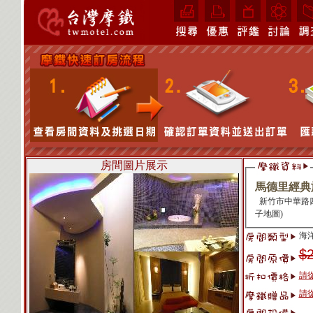
房間圖片展示
馬德里經典
子地圖
)
海洋
$
請
請