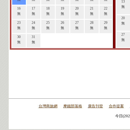
13
無
16
17
18
19
20
21
22
無
無
無
無
無
無
無
20
23
24
25
26
27
28
29
無
無
無
無
無
無
無
無
27
30
31
無
無
無
台灣商旅網
摩鐵部落格
廣告刊登
合作提案
今日(202
今日(202
今日(202