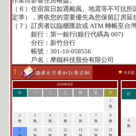
作業而影響住房權益。
（６）住宿當日如遇颱風、地震等不可抗拒
定準），將依您的需要優先為您保留訂房延
（７）訂房者以臨櫃匯款或 ATM 轉帳至
銀行：第一銀行(銀行代碼為 007)
分行：新竹分行
帳號：301-10-058556
戶名：摩鐵科技股份有限公司
今天是
2026年8月
日
一
二
三
四
五
六
日
1
無
2
3
4
5
6
7
8
6
無
無
無
無
無
無
無
無
9
10
11
12
13
14
15
無
無
無
無
無
無
無