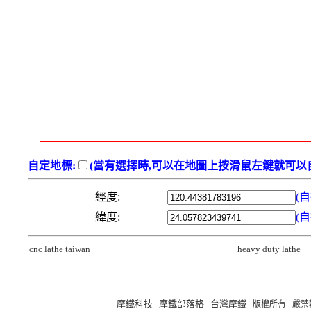
自定地標:
(當有選擇時,可以在地圖上按滑鼠左鍵就可以自
經度:
(
緯度:
(
cnc lathe taiwan
heavy duty lathe
摩鐵科技
摩鐵部落格
台灣摩鐵
版權所有 嚴禁轉載 ©2