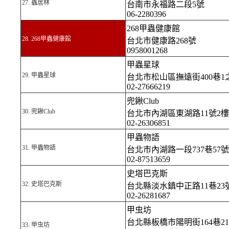
27.
蟲居林
台南市永福路二段5號
06-2280396
268甲蟲健康館
28. 268甲蟲健康館
台北市健康路268號
0958001268
甲蟲星球
29.
甲蟲星球
台北市松山區撫遠街400巷1
02-27666219
兜鍬Club
30.
兜鍬Club
台北市內湖區東湖路11號2樓
02-26306851
甲蟲物語
31.
甲蟲物語
台北市內湖路一段737巷57號
02-87513659
史塔巴克斯
32.
史塔巴克斯
台北縣淡水鎮中正路11巷23
02-26281687
甲虫坊
台北縣板橋市陽明街164巷21
33.
甲虫坊