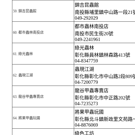
錦吉昆蟲館
59.
錦吉昆蟲館
南投縣埔里鎮中山路一段21
049-292029
都市蟲林南投店
60.
都市蟲林南投店
南投市民生街20號
049-2241961
綠光蟲林
61.
綠光蟲林
彰化縣員林鎮林森路413號
04-8347759
蟲現江湖
62.
蟲現江湖
彰化縣彰化市中山路2段809
04-7200779
龍谷甲蟲專賣店
63.
龍谷甲蟲專賣店
彰化縣彰化市中正路202號
04-7235273
將果甲蟲玩國
64.
將果甲蟲玩國
彰化縣北斗鎮新政里文苑路一
04-8876069
綠色工坊