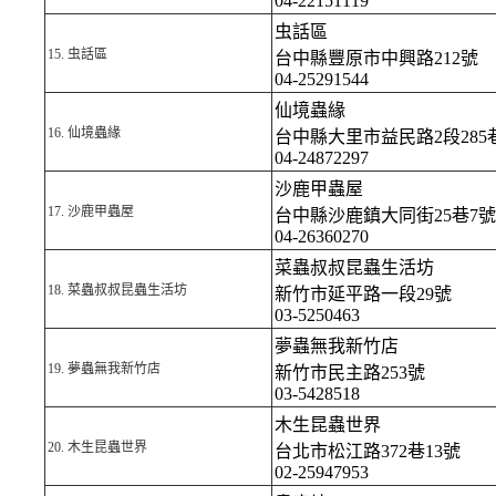
04-22151119
虫話區
15.
虫話區
台中縣豐原市中興路212號
04-25291544
仙境蟲緣
16.
仙境蟲緣
台中縣大里市益民路2段285巷
04-24872297
沙鹿甲蟲屋
17.
沙鹿甲蟲屋
台中縣沙鹿鎮大同街25巷7號
04-26360270
菜蟲叔叔昆蟲生活坊
18.
菜蟲叔叔昆蟲生活坊
新竹市延平路一段29號
03-5250463
夢蟲無我新竹店
19.
夢蟲無我新竹店
新竹市民主路253號
03-5428518
木生昆蟲世界
20.
木生昆蟲世界
台北市松江路372巷13號
02-25947953