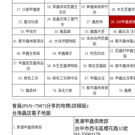
18.
菜蟲叔叔昆蟲生
19.
夢蟲無我新竹
17.
沙鹿甲蟲屋
20.
木生昆蟲世
活坊
店
26.
喜蟲天降三重門
25.
蟲沒玩過
27.
蟲居林
28. 268甲蟲健
市
33.
甲虫坊
34.
魔晶園
35.
蟲蟲天堂
36.
蟲出沒 注
43.
虫尚自然昆蟲
41.
都市蟲林龍濱店
42.
大自然寵物館
44.
都市蟲林龜
館
52.
昆蟲村甲蟲
49.
甲蟲生態館
50.
甲蟲舖子
51.
阿哲的店
館
57.
甲蟲居昆蟲用品
58.
木生昆蟲博物館
59.
錦吉昆蟲館
60.
都市蟲林南
店
65.
綠色工坊
66.
綠色工坊興中店
67.
甲蟲出沒
68.
甲蟲出沒華
75.
都市蟲林屏東
73.
蟲森林
74.
海克力斯
76.
蟲寶
店
會員(PSN=7987)分享的地標(詳細版):
台灣蟲店電子地圖
黑潮甲蟲俱樂部
1.
黑潮甲蟲俱樂部
台中市西屯區櫻花路32號
04-35084178