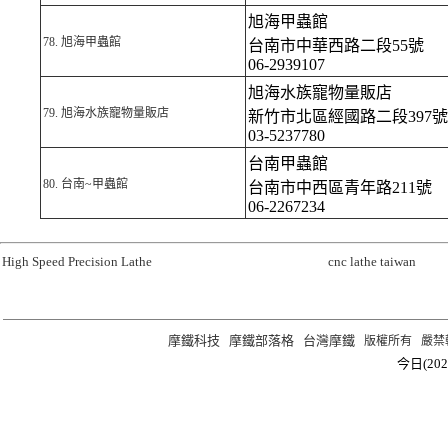
旭海甲蟲館
78.
旭海甲蟲館
台南市中華西路二段55號
06-2939107
旭海水族寵物量販店
79.
旭海水族寵物量販店
新竹市北區經國路二段397號
03-5237780
台南甲蟲館
80.
台南~甲蟲館
台南市中西區青年路211號
06-2267234
High Speed Precision Lathe
cnc lathe taiwan
摩鐵科技
摩鐵部落格
台灣摩鐵
版權所有 嚴禁轉載 ©2
今日(202