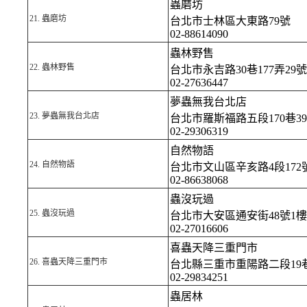
蟲磨坊
21.
蟲磨坊
台北市士林區大東路79號
02-88614090
蟲林野售
22.
蟲林野售
台北市永吉路30巷177弄29號
02-27636447
夢蟲無我台北店
23.
夢蟲無我台北店
台北市羅斯福路五段170巷3
02-29306319
自然物語
24.
自然物語
台北市文山區辛亥路4段172
02-86638068
蟲沒玩過
25.
蟲沒玩過
台北市大安區通安街48號1樓
02-27016606
喜蟲天降三重門市
26.
喜蟲天降三重門市
台北縣三重市重陽路二段19巷
02-29834251
蟲居林