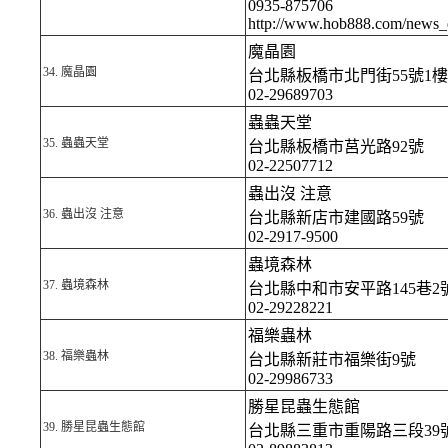
0935-875706
http://www.hob888.com/news_
魔晶園
34.
魔晶園
台北縣板橋市北門街55號1樓
02-29689703
蟲蟲天堂
35.
蟲蟲天堂
台北縣板橋市莒光路92號
02-22507712
蟲出沒 注意
36.
蟲出沒 注意
台北縣新店市建國路59號
02-2917-9500
蟲境森林
37.
蟲境森林
台北縣中和市安平路145巷2
02-29228221
福樂蟲林
38.
福樂蟲林
台北縣新莊市福樂街9號
02-29986733
勝星昆蟲生態館
39.
勝星昆蟲生態館
台北縣三重市重陽路三段39