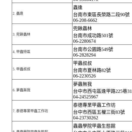
蟲逢
2.
蟲逢
台南市東區長榮路二段90號
06-208-6662
兜鍬蟲林
3.
兜鍬蟲林
台南市成功路501號
06-2280674
台南市公園路549號
4.
甲蟲特區
06-2828294
甲蟲叔叔
5.
甲蟲叔叔
台南市夏林路82號
06-2230526
夢蟲無我
6.
夢蟲無我
台中市西屯區逢甲路225巷3
04-24525967
泰德專業甲蟲工作坊
7.
泰德專業甲蟲工作坊
台中市西區五權三街83號
04-23730262
蟲蟲學院甲蟲生態館