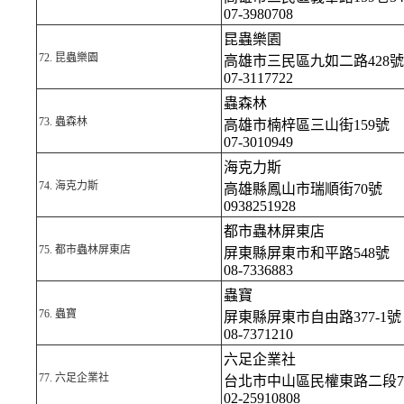
07-3980708
昆蟲樂園
72.
昆蟲樂園
高雄市三民區九如二路428號
07-3117722
蟲森林
73.
蟲森林
高雄市楠梓區三山街159號
07-3010949
海克力斯
74.
海克力斯
高雄縣鳳山市瑞順街70號
0938251928
都市蟲林屏東店
75.
都市蟲林屏東店
屏東縣屏東市和平路548號
08-7336883
蟲寶
76.
蟲寶
屏東縣屏東市自由路377-1號
08-7371210
六足企業社
77.
六足企業社
台北市中山區民權東路二段7
02-25910808