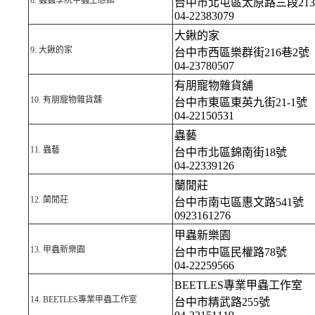
8.
蟲蟲學院甲蟲生態館
台中市北屯區太原路三段21
04-22383079
大鍬的家
9.
大鍬的家
台中市西區樂群街216巷2號
04-23780507
有朋寵物雜貨舖
10.
有朋寵物雜貨舖
台中市東區東英九街21-1號
04-22150531
蟲藝
11.
蟲藝
台中市北區錦南街18號
04-22339126
蘭閒莊
12.
蘭閒莊
台中市南屯區惠文路541號
0923161276
甲蟲新樂園
13.
甲蟲新樂園
台中市中區民權路78號
04-22259566
BEETLES專業甲蟲工作室
14.
BEETLES專業甲蟲工作室
台中市精武路255號