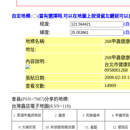
自定地標:
(當有選擇時,可以在地圖上按滑鼠左鍵就可以自
經度:
(
緯度:
(
地標名稱:
268甲蟲健
地址:
268甲蟲健
內容說明:
台北市健康路
0958001268
2008-02-10 1
張貼日期:
14969
查看次數:
會員(
PSN=7987
)分享的地標:
台灣蟲店電子地圖(
KSN=118
)
1.
黑潮甲蟲俱樂部
2.
蟲逢
3.
兜鍬蟲林
4.
甲蟲特區
9.
大鍬的家
10.
有朋寵物雜貨舖
11.
蟲藝
12.
蘭閒莊