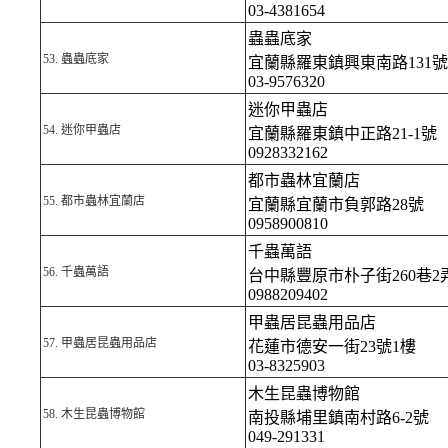
03-4381654
蟲蟲底家
53.
蟲蟲底家
宜蘭縣羅東鎮興東南路131號
03-9576320
迷你甲蟲店
54.
迷你甲蟲店
宜蘭縣羅東鎮中正路21-1號
0928332162
都市蟲林宜蘭店
55.
都市蟲林宜蘭店
宜蘭縣宜蘭市負郭路28號
0958900810
千蟲萬語
56.
千蟲萬語
台中縣豐原市朴子街260巷2弄
0988209402
甲蟲居昆蟲用品店
57.
甲蟲居昆蟲用品店
花蓮市德安一街23號1樓
03-8325903
木生昆蟲博物館
58.
木生昆蟲博物館
南投縣埔里鎮南村路6-2號
049-291331